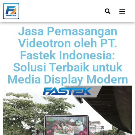
Jasa Pemasangan
Videotron oleh PT.
Fastek Indonesia:
Solusi Terbaik untuk
Media Display Modern