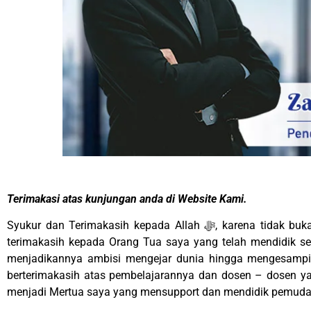
Terimakasi atas kunjungan anda di Website Kami.
Syukur dan Terimakasih kepada Allah ﷻ, karena tidak bukan dan lain berkat-Nya PT Fastek Group Indonesia bisa sampai seperti saat ini. dan tak lupa
terimakasih kepada Orang Tua saya yang telah mendidik se
menjadikannya ambisi mengejar dunia hingga mengesampingkan larangan – larangan Allah ﷻ. 
berterimakasih atas pembelajarannya dan dosen – dosen y
menjadi Mertua saya yang mensupport dan mendidik pemuda i