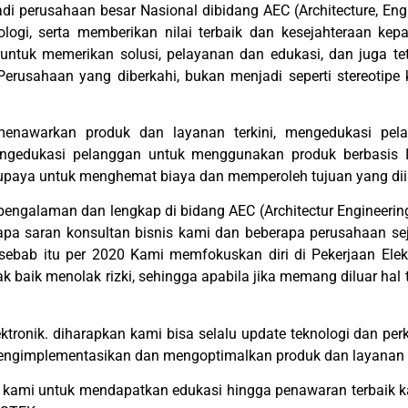
di perusahaan besar Nasional dibidang AEC (Architecture, Eng
ogi, serta memberikan nilai terbaik dan kesejahteraan ke
ntuk memerikan solusi, pelayanan dan edukasi, dan juga te
Perusahaan yang diberkahi, bukan menjadi seperti stereotip
 menawarkan produk dan layanan terkini, mengedukasi pe
ngedukasi pelanggan untuk menggunakan produk berbasis I
supaya untuk menghemat biaya dan memperoleh tujuan yang dii
pengalaman dan lengkap di bidang AEC (Architectur Engineering
rapa saran konsultan bisnis kami dan beberapa perusahaan se
sebab itu per 2020 Kami memfokuskan diri di Pekerjaan Elektr
ak baik menolak rizki, sehingga apabila jika memang diluar ha
ektronik. diharapkan kami bisa selalu update teknologi dan pe
engimplementasikan dan mengoptimalkan produk dan layana
i kami untuk mendapatkan edukasi hingga penawaran terbaik