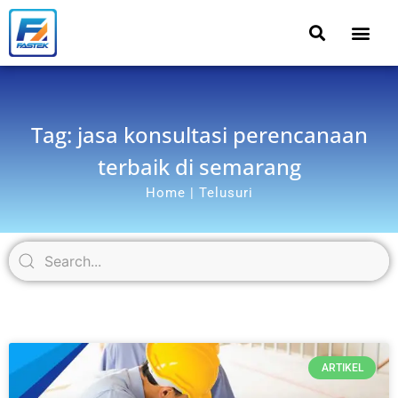
Tag: jasa konsultasi perencanaan
terbaik di semarang
Home | Telusuri
ARTIKEL