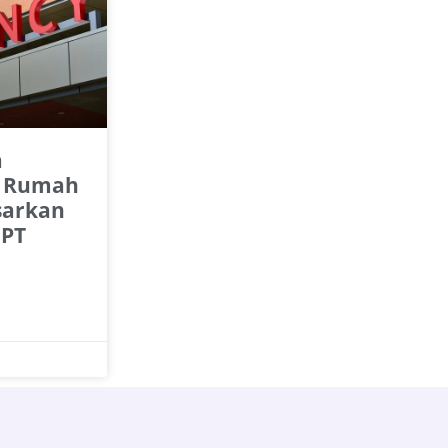
a
 Rumah
sarkan
 PT