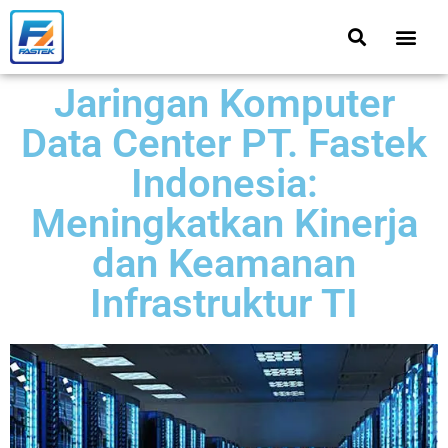
Jaringan Komputer
Data Center PT. Fastek
Indonesia:
Meningkatkan Kinerja
dan Keamanan
Infrastruktur TI