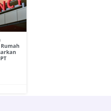
a
 Rumah
sarkan
 PT