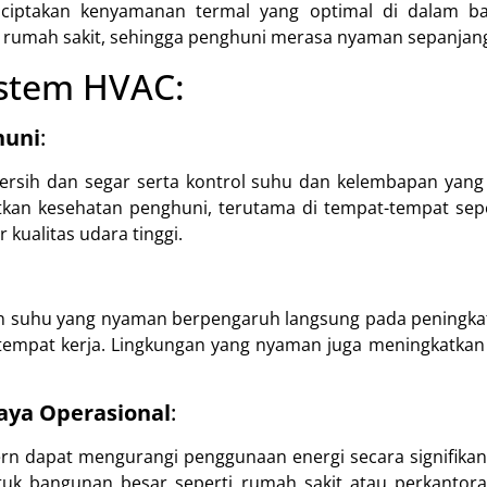
ciptakan kenyamanan termal yang optimal di dalam ba
rumah sakit, sehingga penghuni merasa nyaman sepanjang
istem HVAC:
huni
:
rsih dan segar serta kontrol suhu dan kelembapan yang
an kesehatan penghuni, terutama di tempat-tempat seper
ualitas udara tinggi.
n suhu yang nyaman berpengaruh langsung pada peningkata
empat kerja. Lingkungan yang nyaman juga meningkatkan
aya Operasional
:
rn dapat mengurangi penggunaan energi secara signifik
tuk bangunan besar seperti rumah sakit atau perkantora