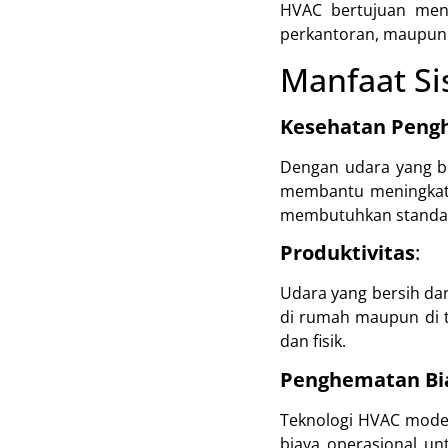
HVAC bertujuan men
perkantoran, maupun 
Manfaat S
Kesehatan Peng
Dengan udara yang be
membantu meningkatk
membutuhkan standar k
Produktivitas
:
Udara yang bersih da
di rumah maupun di t
dan fisik.
Penghematan Bi
Teknologi HVAC mode
biaya operasional un