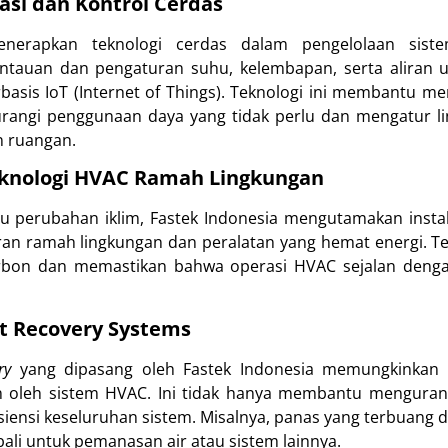
asi dan Kontrol Cerdas
enerapkan teknologi cerdas dalam pengelolaan sist
auan dan pengaturan suhu, kelembapan, serta aliran u
basis IoT (Internet of Things). Teknologi ini membantu me
angi penggunaan daya yang tidak perlu dan mengatur li
n ruangan.
knologi HVAC Ramah Lingkungan
 perubahan iklim, Fastek Indonesia mengutamakan insta
an ramah lingkungan dan peralatan yang hemat energi. T
rbon dan memastikan bahwa operasi HVAC sejalan dengan
t Recovery Systems
ry
yang dipasang oleh Fastek Indonesia memungkinkan 
n oleh sistem HVAC. Ini tidak hanya membantu mengurangi
siensi keseluruhan sistem. Misalnya, panas yang terbuang 
li untuk pemanasan air atau sistem lainnya.