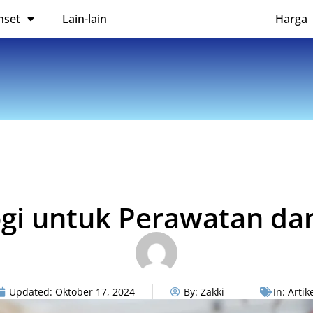
nset
Lain-lain
Harga
ogi untuk Perawatan dan
Updated:
Oktober 17, 2024
By:
Zakki
In:
Artik