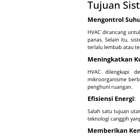
Tujuan Sis
Mengontrol Suh
HVAC dirancang untu
panas. Selain itu, s
terlalu lembab atau te
Meningkatkan Ku
HVAC dilengkapi de
mikroorganisme berba
penghuni ruangan.
Efisiensi Energi
:
Salah satu tujuan u
teknologi canggih yan
Memberikan Ke