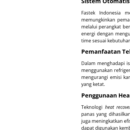
Sistem Otomatis
Fastek Indonesia m
memungkinkan pemant
melalui perangkat ber
energi dengan mengur
time sesuai kebutuha
Pemanfaatan Te
Dalam menghadapi isu
menggunakan refriger
mengurangi emisi ka
yang ketat.
Penggunaan Hea
Teknologi
heat recove
panas yang dihasilka
juga meningkatkan efi
dapat digunakan kemba