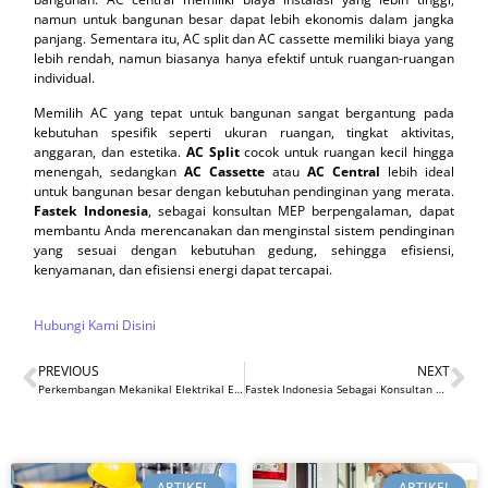
namun untuk bangunan besar dapat lebih ekonomis dalam jangka
panjang. Sementara itu, AC split dan AC cassette memiliki biaya yang
lebih rendah, namun biasanya hanya efektif untuk ruangan-ruangan
individual.
Memilih AC yang tepat untuk bangunan sangat bergantung pada
kebutuhan spesifik seperti ukuran ruangan, tingkat aktivitas,
anggaran, dan estetika.
AC Split
cocok untuk ruangan kecil hingga
menengah, sedangkan
AC Cassette
atau
AC Central
lebih ideal
untuk bangunan besar dengan kebutuhan pendinginan yang merata.
Fastek Indonesia
, sebagai konsultan MEP berpengalaman, dapat
membantu Anda merencanakan dan menginstal sistem pendinginan
yang sesuai dengan kebutuhan gedung, sehingga efisiensi,
kenyamanan, dan efisiensi energi dapat tercapai.
Hubungi Kami Disini
PREVIOUS
NEXT
Perkembangan Mekanikal Elektrikal Elektronikal dan Plumbing (MEEP) Gedung: Inovasi dan Tren Terbaru​
Fastek Indonesia Sebagai Konsultan MEP, ME, dan MEEP Terpercaya di Industri Konstruksi
ARTIKEL
ARTIKEL