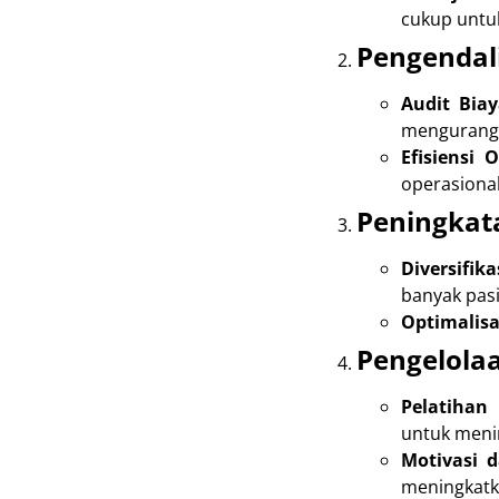
cukup untu
Pengendal
Audit Biay
mengurangi
Efisiensi 
operasional
Peningkat
Diversifik
banyak pas
Optimalisas
Pengelola
Pelatihan
untuk menin
Motivasi d
meningkatka