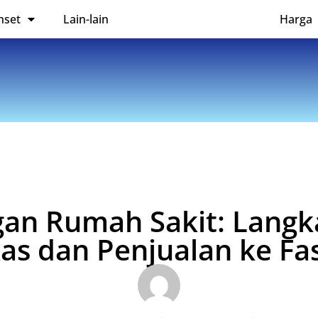
nset
Lain-lain
Harga
gan Rumah Sakit: Lang
s dan Penjualan ke Fa