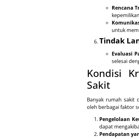
Rencana Tr
kepemilikan
Komunikas
untuk memi
Tindak Lan
Evaluasi P
selesai den
Kondisi K
Sakit
Banyak rumah sakit d
oleh berbagai faktor s
Pengelolaan K
dapat mengakiba
Pendapatan ya