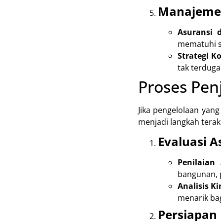
Manajemen
Asuransi 
mematuhi s
Strategi K
tak terduga
Proses Pen
Jika pengelolaan yang
menjadi langkah terak
Evaluasi A
Penilaian 
bangunan, 
Analisis Ki
menarik bag
Persiapa