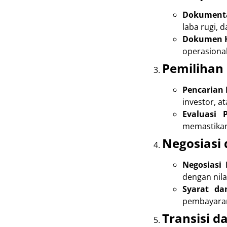
Dokument
laba rugi, d
Dokumen 
operasional
Pemilihan
Pencarian 
investor, a
Evaluasi 
memastikan
Negosiasi
Negosiasi
dengan nila
Syarat da
pembayaran,
Transisi d