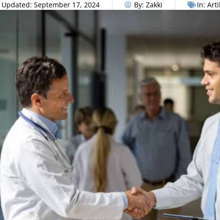
Updated:
September 17, 2024
By:
Zakki
In:
Arti