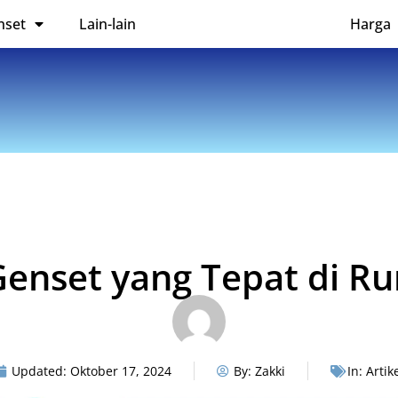
nset
Lain-lain
Harga
enset yang Tepat di R
Updated:
Oktober 17, 2024
By:
Zakki
In:
Artik