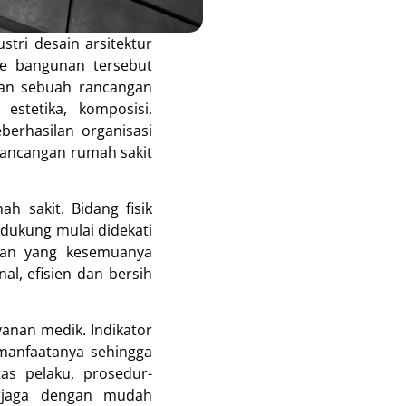
tri desain arsitektur
pe bangunan tersebut
kan sebuah rancangan
stetika, komposisi,
erhasilan organisasi
rancangan rumah sakit
h sakit. Bidang fisik
dukung mulai didekati
ngan yang kesemuanya
l, efisien dan bersih
yanan medik. Indikator
manfaatanya sehingga
s pelaku, prosedur-
erjaga dengan mudah