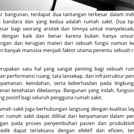
ar bangunan, terdapat dua tantangan terbesar dalam indus
 bandara dan yang kedua adalah rumah sakit. Dua ti
esar bagi seorang arsitek dan timnya untuk menyelesai
 dengan baik dan benar karena bukan hanya unsur e
ngan dan kerugian materi dari sebuah fungsi namun keb
n banyak manusia menjadi faktor utama penentu sebuah 
rupakan satu hal yang sangat penting bagi sebuah ruma
 performansi ruang, tata lansekap, dan infrastruktur pen
nyamanan, keindahan, serta keberhasilan pada lingku
nan kesehatan dikelasnya. Bangunan yang indah, fungsiona
 positif bagi seluruh pengguna rumah sakit.
rumah sakit juga berhubungan langsung dengan kualitas la
an rumah sakit dapat dilihat dari kenyamanan dalam pe
an pada proses penyembuhan pasien dan produktivita
edik dapat terlaksana dengan efektif dan efisien, t