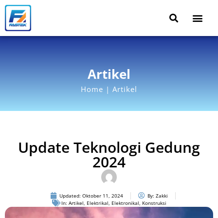
Artikel
Home | Artikel
Update Teknologi Gedung
2024
Updated:
Oktober 11, 2024
By:
Zakki
In:
Artikel
,
Elektrikal
,
Elektronikal
,
Konstruksi