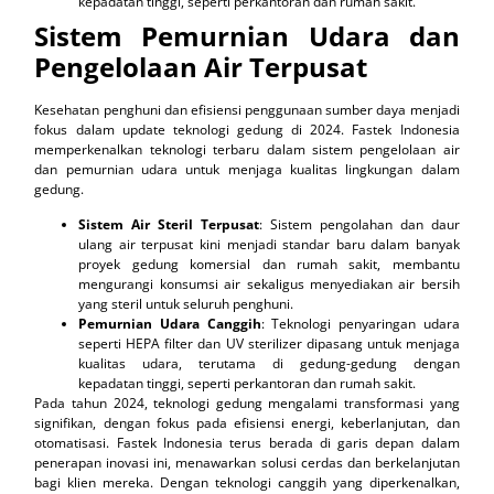
kepadatan tinggi, seperti perkantoran dan rumah sakit.
Sistem Pemurnian Udara dan
Pengelolaan Air Terpusat
Kesehatan penghuni dan efisiensi penggunaan sumber daya menjadi
fokus dalam update teknologi gedung di 2024. Fastek Indonesia
memperkenalkan teknologi terbaru dalam sistem pengelolaan air
dan pemurnian udara untuk menjaga kualitas lingkungan dalam
gedung.
Sistem Air Steril Terpusat
: Sistem pengolahan dan daur
ulang air terpusat kini menjadi standar baru dalam banyak
proyek gedung komersial dan rumah sakit, membantu
mengurangi konsumsi air sekaligus menyediakan air bersih
yang steril untuk seluruh penghuni.
Pemurnian Udara Canggih
: Teknologi penyaringan udara
seperti HEPA filter dan UV sterilizer dipasang untuk menjaga
kualitas udara, terutama di gedung-gedung dengan
kepadatan tinggi, seperti perkantoran dan rumah sakit.
Pada tahun 2024, teknologi gedung mengalami transformasi yang
signifikan, dengan fokus pada efisiensi energi, keberlanjutan, dan
otomatisasi. Fastek Indonesia terus berada di garis depan dalam
penerapan inovasi ini, menawarkan solusi cerdas dan berkelanjutan
bagi klien mereka. Dengan teknologi canggih yang diperkenalkan,